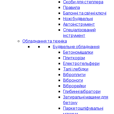
Скоби для степлера
Правила
Балонні та свічні ключі
Ножі будівельні
Автоінструмент
Спеціалізований
інструмент
Обладнання та техніка
Будівельне обладнання
Бетономішалки
Плиткорізи
Електротельфери
Талі і лебідки
Віброплити
Віброноги
Віброрейки
Глибинні вібратори
Затиральні машини для
бетону
Паркетошліфувальні
машини