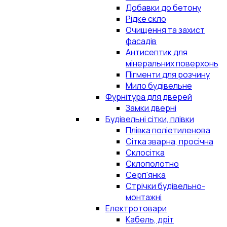
Добавки до бетону
Рідке скло
Очищення та захист
фасадів
Антисептик для
мінеральних поверхонь
Пігменти для розчину
Мило будівельне
Фурнітура для дверей
Замки дверні
Будівельні сітки, плівки
Плівка поліетиленова
Сітка зварна, просічна
Склосітка
Склополотно
Серп'янка
Стрічки будівельно-
монтажні
Електротовари
Кабель, дріт