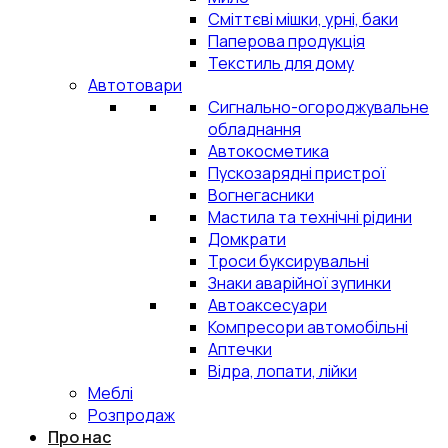
Сміттєві мішки, урні, баки
Паперова продукція
Текстиль для дому
Автотовари
Сигнально-огороджувальне
обладнання
Автокосметика
Пускозарядні пристрої
Вогнегасники
Мастила та технічні рідини
Домкрати
Троси буксирувальні
Знаки аварійної зупинки
Автоаксесуари
Компресори автомобільні
Аптечки
Відра, лопати, лійки
Меблі
Розпродаж
Про нас