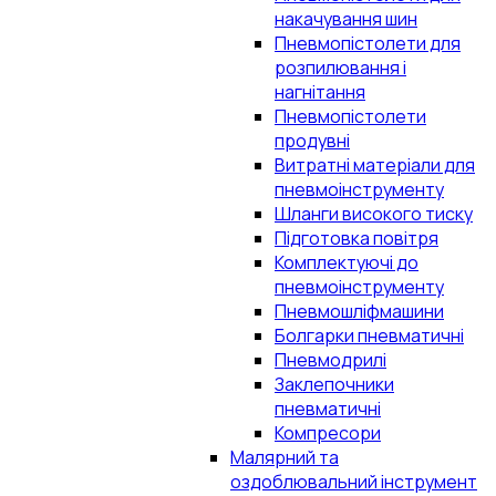
накачування шин
Пневмопістолети для
розпилювання і
нагнітання
Пневмопістолети
продувні
Витратні матеріали для
пневмоінструменту
Шланги високого тиску
Підготовка повітря
Комплектуючі до
пневмоінструменту
Пневмошліфмашини
Болгарки пневматичні
Пневмодрилі
Заклепочники
пневматичні
Компресори
Малярний та
оздоблювальний інструмент