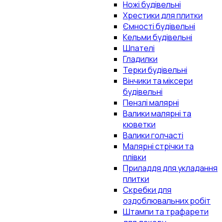
Ножі будівельні
Хрестики для плитки
Ємності будівельні
Кельми будівельні
Шпателі
Гладилки
Терки будівельні
Вінчики та міксери
будівельні
Пензлі малярні
Валики малярні та
кюветки
Валики голчасті
Малярні стрічки та
плівки
Приладдя для укладання
плитки
Скребки для
оздоблювальних робіт
Штампи та трафарети