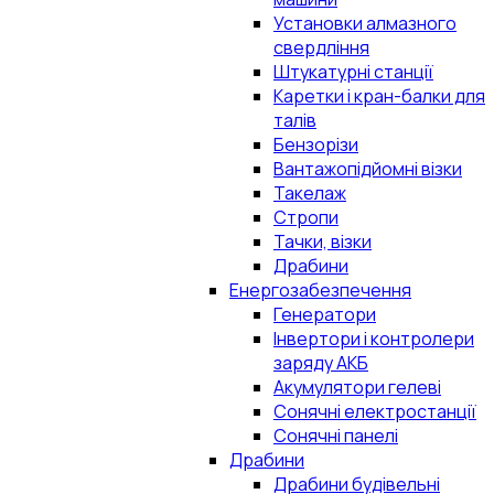
Установки алмазного
свердління
Штукатурні станції
Каретки і кран-балки для
талів
Бензорізи
Вантажопідйомні візки
Такелаж
Стропи
Тачки, візки
Драбини
Енергозабезпечення
Генератори
Інвертори і контролери
заряду АКБ
Акумулятори гелеві
Сонячні електростанції
Сонячні панелі
Драбини
Драбини будівельні