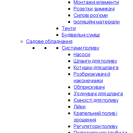
Монтажні елементи
Розетки, вимикачі
Силові роз'єми
Ізоляційні матеріали
Тенти
Будівельні суміші
Садове обладнання
Системи поливу
Насоси
Шланги для поливу
Котушки для шланга
Розбризкувачі й
наконечники
Обприскувачі
З'єднувачі для шланга
Ємності для поливу
Лійки
Крапельний полив і
зрошення
Регулятори поливу
Поліетиленові труби та