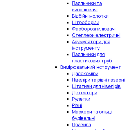
Паяльники та
випалювачі
Відбійні молотки
Штроборізи
Фарборозпилювачі
Степлери електричні
Акумулятори для
інструменту
Паяльники для
пластикових труб
Вимірювальний інструмент
Далекоміри
Нівеліри та рівні лазерні
Штативи для нівелірів
Детектори
Рулетки
Рівні
Маркери та олівці
будівельні
Правила