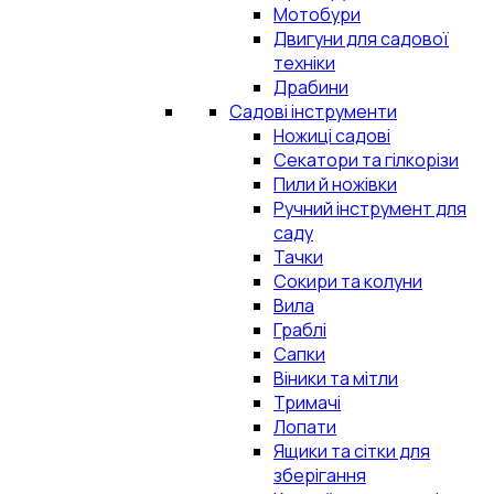
Мотобури
Двигуни для садової
техніки
Драбини
Садові інструменти
Ножиці садові
Секатори та гілкорізи
Пили й ножівки
Ручний інструмент для
саду
Тачки
Сокири та колуни
Вила
Граблі
Сапки
Віники та мітли
Тримачі
Лопати
Ящики та сітки для
зберігання