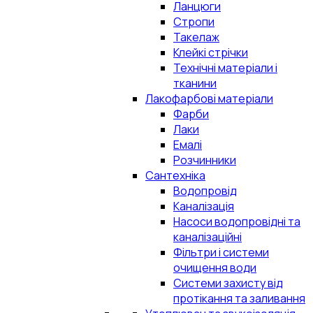
Ланцюги
Стропи
Такелаж
Клейкі стрічки
Технічні матеріали і
тканини
Лакофарбові матеріали
Фарби
Лаки
Емалі
Розчинники
Сантехніка
Водопровід
Каналізація
Насоси водопровідні та
каналізаційні
Фільтри і системи
очищення води
Системи захисту від
протікання та заливання