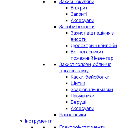
Захисні окуляри
Відкриті
Закриті
Аксесуари
Засоби безпеки
Захист від падіння з
висоти
Діелектричні вироби
Вогнегасники і
пожежний інвентар
Захист голови, обличчя,
органів слуху
Каски, бейсболки
Щитки
Зварювальні маски
Навушники
Беруші
Аксесуари
Наколінники
Інструменти
Електроінструменти