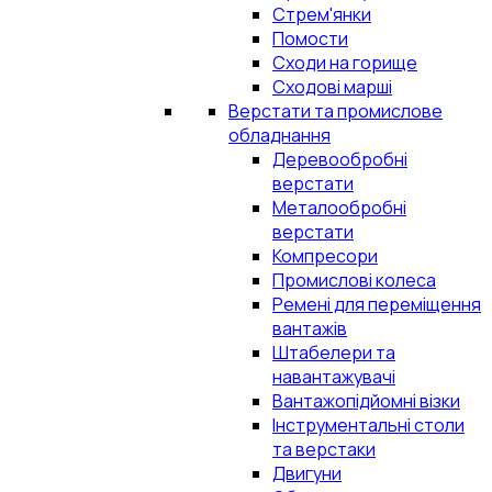
Стрем'янки
Помости
Сходи на горище
Сходові марші
Верстати та промислове
обладнання
Деревообробні
верстати
Металообробні
верстати
Компресори
Промислові колеса
Ремені для переміщення
вантажів
Штабелери та
навантажувачі
Вантажопідйомні візки
Інструментальні столи
та верстаки
Двигуни