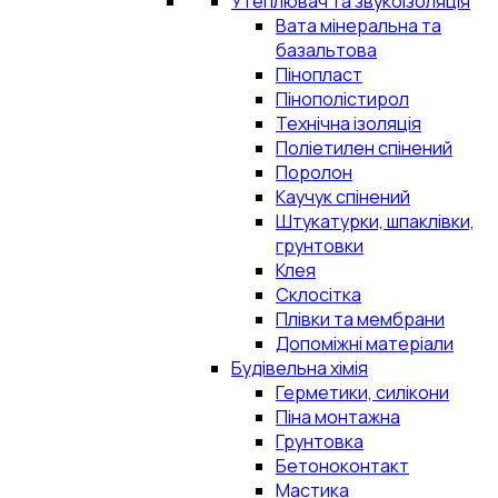
Утеплювач та звукоізоляція
Вата мінеральна та
базальтова
Пінопласт
Пінополістирол
Технічна ізоляція
Поліетилен спінений
Поролон
Каучук спінений
Штукатурки, шпаклівки,
грунтовки
Клея
Склосітка
Плівки та мембрани
Допоміжні матеріали
Будівельна хімія
Герметики, силікони
Піна монтажна
Грунтовка
Бетоноконтакт
Мастика