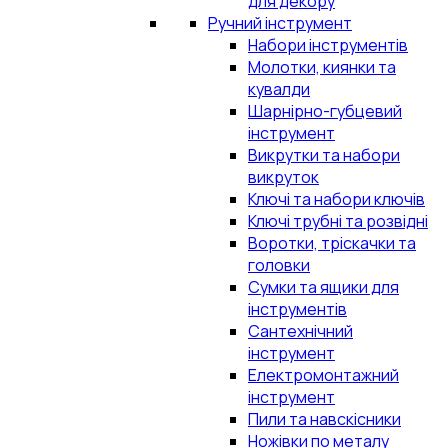
для декору
Ручний інструмент
Набори інструментів
Молотки, киянки та
кувалди
Шарнірно-губцевий
інструмент
Викрутки та набори
викруток
Ключі та набори ключів
Ключі трубні та розвідні
Воротки, тріскачки та
головки
Сумки та ящики для
інструментів
Сантехнічний
інструмент
Електромонтажний
інструмент
Пили та навскісники
Ножівки по металу