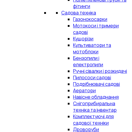
фітинги
Садова техніка
Газонокосарки
Мотокоси і тримери
садові
Кущорізи
Культиватори та
мотоблоки
Бензопили і
електропили
Ручні сівалки і розкидачі
Пилососи садові
Подрібнювачі садові
Аератори
Навісне обладнання
Снігоприбиральна
техніка та інвентар
Комплектуючі для
садової техніки
Дроворуби