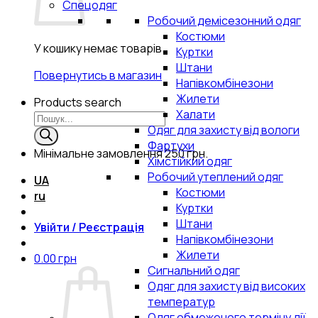
Спецодяг
Робочий демісезонний одяг
Костюми
У кошику немає товарів.
Куртки
Штани
Повернутись в магазин
Напівкомбінезони
Жилети
Products search
Халати
Одяг для захисту від вологи
Фартухи
Мінімальне замовлення
250 грн.
Хімстійкий одяг
Робочий утеплений одяг
UA
Костюми
ru
Куртки
Штани
Увійти / Реєстрація
Напівкомбінезони
Жилети
0.00
грн
Сигнальний одяг
Одяг для захисту від високих
температур
Одяг обмеженого терміну дії