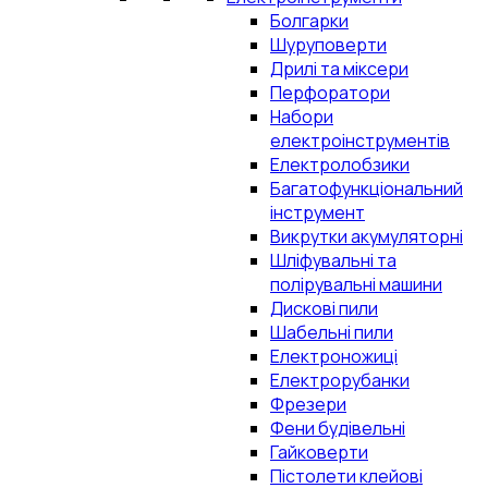
Болгарки
Шуруповерти
Дрилі та міксери
Перфоратори
Набори
електроінструментів
Електролобзики
Багатофункціональний
інструмент
Викрутки акумуляторні
Шліфувальні та
полірувальні машини
Дискові пили
Шабельні пили
Електроножиці
Електрорубанки
Фрезери
Фени будівельні
Гайковерти
Пістолети клейові