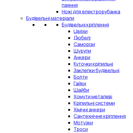
паяння
Ножі для електрорубанка
Будівельні матеріали
Будівельні кріплення
Цвяхи
Дюбелі
Саморізи
Шурупи
Анкери
Куточки кріпильні
Заклепки будівельні
Болти
Гайки
Шайби
Хомути металеві
Кріпильні системи
Хімічні анкери
Сантехнічне кріплення
Мотузки
Троси