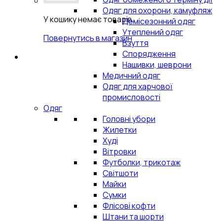
Одяг для охорони, камуфляж
У кошику немає товарів.
Демісезонний одяг
Утеплений одяг
Повернутись в магазин
Взуття
Спорядження
Нашивки, шеврони
Медичний одяг
Одяг для харчової
промисловості
Одяг
Головні убори
Жилетки
Худі
Вітровки
Футболки, трикотаж
Світшоти
Майки
Сумки
Флісові кофти
Штани та шорти