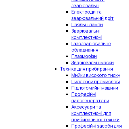
зварювальні
Електроди та
зварювальний дріт
Паяльні лампи
Зварювальні
комплектуючі
Газозварювальне
обладнання
Плазморізи
Зварювальні маски
Техніка для прибирання
Мийки високого тиску
Пилососи промислові
Підлогомийні машини
Професійні
парогенератори
Аксесуари та
комплектуючі для
прибиральної техніки
Професійні засоби для