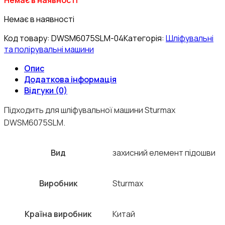
Немає в наявності
Код товару:
DWSM6075SLM-04
Категорія:
Шліфувальні
та полірувальні машини
Опис
Додаткова інформація
Відгуки (0)
Підходить для шліфувальної машини Sturmax
DWSM6075SLM.
Вид
захисний елемент підошви
Виробник
Sturmax
Країна виробник
Китай