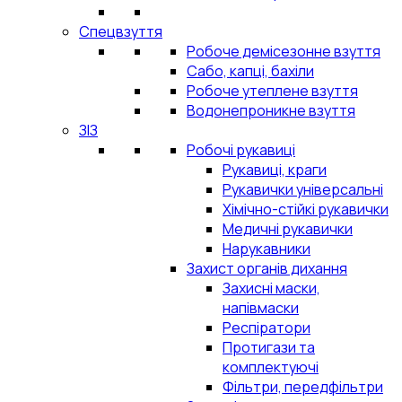
Спецвзуття
Робоче демісезонне взуття
Сабо, капці, бахіли
Робоче утеплене взуття
Водонепроникне взуття
ЗІЗ
Робочі рукавиці
Рукавиці, краги
Рукавички універсальні
Хімічно-стійкі рукавички
Медичні рукавички
Нарукавники
Захист органів дихання
Захисні маски,
напівмаски
Респіратори
Протигази та
комплектуючі
Фільтри, передфільтри