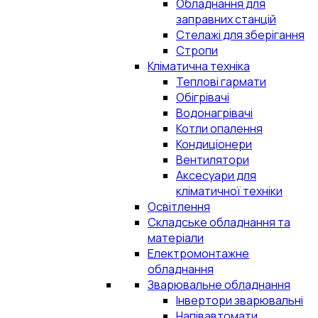
Обладнання для
заправних станцій
Стелажі для зберігання
Стропи
Кліматична техніка
Теплові гармати
Обігрівачі
Водонагрівачі
Котли опалення
Кондиціонери
Вентилятори
Аксесуари для
кліматичної техніки
Освітлення
Складське обладнання та
матеріали
Електромонтажне
обладнання
Зварювальне обладнання
Інвертори зварювальні
Напівавтомати