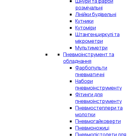
Шнури та фарби
розмічальні
Лінійки будівельні
Кутники
Кутоміри
Штангенциркулі та
мікрометри
Мультиметри
Пневмоінструмент та
обладнання
Фарбопульти
пневматичні
Набори
пневмоінструменту
Фітинги для
пневмоінструменту
Пневмостеплери та
молотки
Пневмогайковерти
Пневмоножиці
Пневмопістолети для