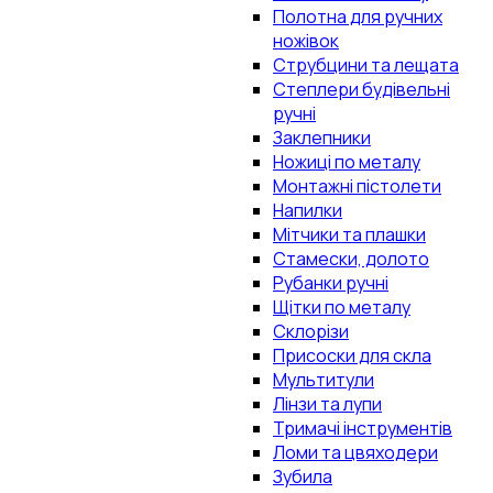
Полотна для ручних
ножівок
Струбцини та лещата
Степлери будівельні
ручні
Заклепники
Ножиці по металу
Монтажні пістолети
Напилки
Мітчики та плашки
Стамески, долото
Рубанки ручні
Щітки по металу
Склорізи
Присоски для скла
Мультитули
Лінзи та лупи
Тримачі інструментів
Ломи та цвяходери
Зубила