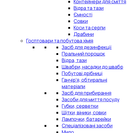
Контейнери для сміття
Відра та тази
Ємності
Совки
Коси та серпи
Драбини
Госптовари та побутова хімія
Засіб для дезинфекції
Пральний порошок
Відра, тази
Швабри, насадки до швабр
Побутові дрібниці
Ганчір'я, обтиральні
матеріали
Засіб для прибирання
Засоби для миття посуду
Губки, серветки
Щітки, віники, совки
Лампочки, батарейки
Спеціалізовані засоби
Мило