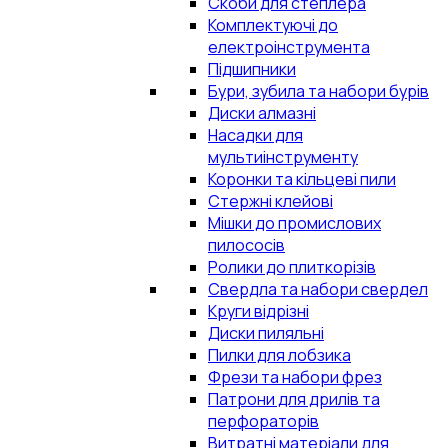
Скоби для степлера
Комплектуючі до
електроінструмента
Підшипники
Бури, зубила та набори бурів
Диски алмазні
Насадки для
мультиінструменту
Коронки та кільцеві пили
Стержні клейові
Мішки до промислових
пилососів
Ролики до плиткорізів
Свердла та набори свердел
Круги відрізні
Диски пиляльні
Пилки для лобзика
Фрези та набори фрез
Патрони для дрилів та
перфораторів
Витратні матеріали для