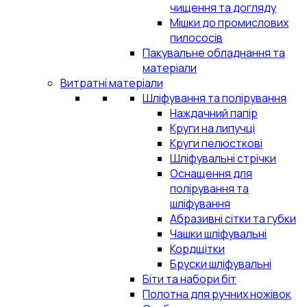
чищення та догляду
Мішки до промислових
пилососів
Пакувальне обладнання та
матеріали
Витратні матеріали
Шліфування та полірування
Наждачний папір
Круги на липучці
Круги пелюсткові
Шліфувальні стрічки
Оснащення для
полірування та
шліфування
Абразивні сітки та губки
Чашки шліфувальні
Кордщітки
Бруски шліфувальні
Біти та набори біт
Полотна для ручних ножівок