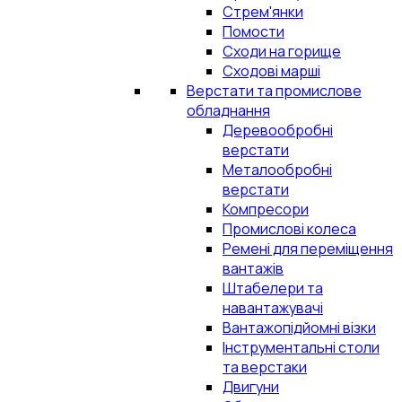
Стрем'янки
Помости
Сходи на горище
Сходові марші
Верстати та промислове
обладнання
Деревообробні
верстати
Металообробні
верстати
Компресори
Промислові колеса
Ремені для переміщення
вантажів
Штабелери та
навантажувачі
Вантажопідйомні візки
Інструментальні столи
та верстаки
Двигуни