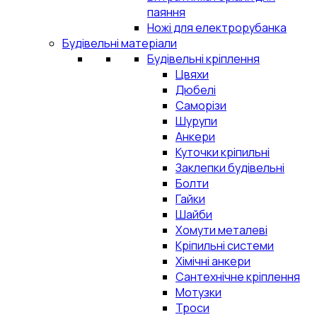
паяння
Ножі для електрорубанка
Будівельні матеріали
Будівельні кріплення
Цвяхи
Дюбелі
Саморізи
Шурупи
Анкери
Куточки кріпильні
Заклепки будівельні
Болти
Гайки
Шайби
Хомути металеві
Кріпильні системи
Хімічні анкери
Сантехнічне кріплення
Мотузки
Троси