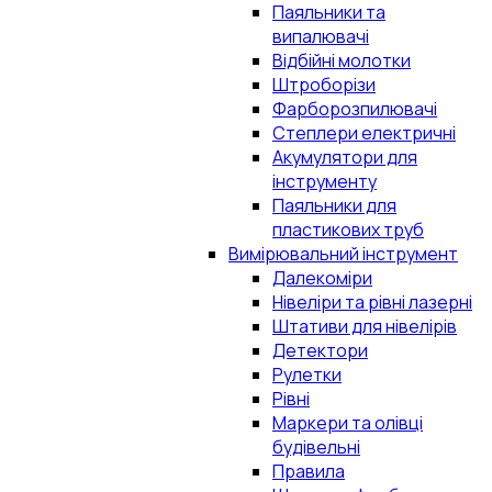
Паяльники та
випалювачі
Відбійні молотки
Штроборізи
Фарборозпилювачі
Степлери електричні
Акумулятори для
інструменту
Паяльники для
пластикових труб
Вимірювальний інструмент
Далекоміри
Нівеліри та рівні лазерні
Штативи для нівелірів
Детектори
Рулетки
Рівні
Маркери та олівці
будівельні
Правила