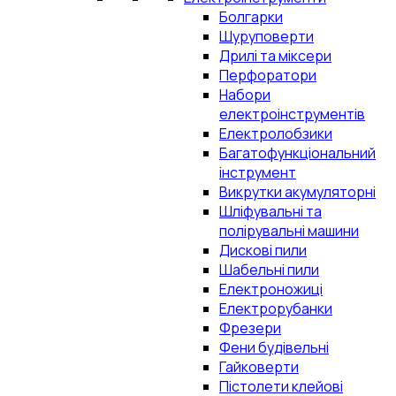
Болгарки
Шуруповерти
Дрилі та міксери
Перфоратори
Набори
електроінструментів
Електролобзики
Багатофункціональний
інструмент
Викрутки акумуляторні
Шліфувальні та
полірувальні машини
Дискові пили
Шабельні пили
Електроножиці
Електрорубанки
Фрезери
Фени будівельні
Гайковерти
Пістолети клейові