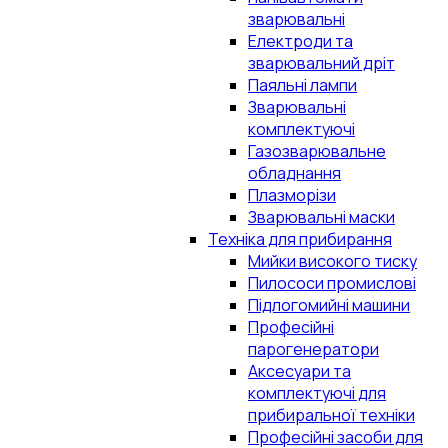
зварювальні
Електроди та
зварювальний дріт
Паяльні лампи
Зварювальні
комплектуючі
Газозварювальне
обладнання
Плазморізи
Зварювальні маски
Техніка для прибирання
Мийки високого тиску
Пилососи промислові
Підлогомийні машини
Професійні
парогенератори
Аксесуари та
комплектуючі для
прибиральної техніки
Професійні засоби для