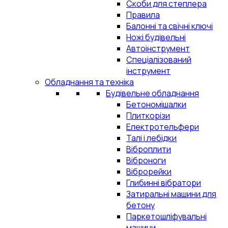
Скоби для степлера
Правила
Балонні та свічні ключі
Ножі будівельні
Автоінструмент
Спеціалізований
інструмент
Обладнання та техніка
Будівельне обладнання
Бетономішалки
Плиткорізи
Електротельфери
Талі і лебідки
Віброплити
Віброноги
Віброрейки
Глибинні вібратори
Затиральні машини для
бетону
Паркетошліфувальні
машини