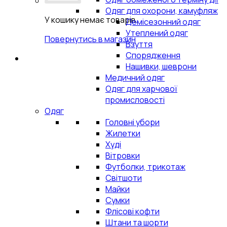
Одяг для охорони, камуфляж
У кошику немає товарів.
Демісезонний одяг
Утеплений одяг
Повернутись в магазин
Взуття
Спорядження
Нашивки, шеврони
Медичний одяг
Одяг для харчової
промисловості
Одяг
Головні убори
Жилетки
Худі
Вітровки
Футболки, трикотаж
Світшоти
Майки
Сумки
Флісові кофти
Штани та шорти