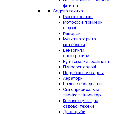
фітинги
Садова техніка
Газонокосарки
Мотокоси і тримери
садові
Кущорізи
Культиватори та
мотоблоки
Бензопили і
електропили
Ручні сівалки і розкидачі
Пилососи садові
Подрібнювачі садові
Аератори
Навісне обладнання
Снігоприбиральна
техніка та інвентар
Комплектуючі для
садової техніки
Дроворуби