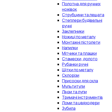
Полотна для ручних
ножівок
Струбцини та лещата
Степлери будівельні
ручні
Заклепники
Ножиці по металу
Монтажні пістолети
Напилки
Мітчики та плашки
Стамески, долото
Рубанки ручні
Щітки по металу
Склорізи
Присоски для скла
Мультитули
Лінзи та лупи
Тримачі інструментів
Ломи та цвяходери
Зубила