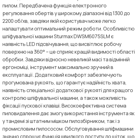
пилом. Передбачена функція електронного
регулювання обертів у широкому діапазоні від 1300 до
2200 об/хв, завдяки якій користувач може легко
налаштувати оптимальний режим роботи. Особливістю
шліфувальної машини Sturmax DWSM6075SLM є
наявність LED підсвічування, що висвітлює робочу
поверхню на 360° – це сприяє кращій видимості області
обробки. Завдяки відносно невеликій масі та відмінній
ергономіці, інструмент максимально зручний в
експлуатації. Додатковий комфорт забезпечують
прогумована рукоять, що гарантує надійність хвата,
наявність спеціальної додаткової рукояті для кращого
контролю шліфувальної машини, а також можливість
фіксації пускової клавіші. Високоефективна система
пиловидалення дає змогу використання інструмента як
у тандемі зі штатним мішком пилозбірником, так і з
промисловим пилососом. Обслуговування шліфмашини
значно спрощує функція швидкого доступу до щіток, що