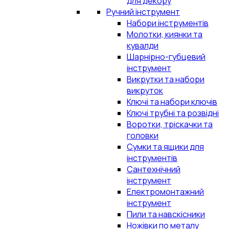
для декору
Ручний інструмент
Набори інструментів
Молотки, киянки та
кувалди
Шарнірно-губцевий
інструмент
Викрутки та набори
викруток
Ключі та набори ключів
Ключі трубні та розвідні
Воротки, тріскачки та
головки
Сумки та ящики для
інструментів
Сантехнічний
інструмент
Електромонтажний
інструмент
Пили та навскісники
Ножівки по металу