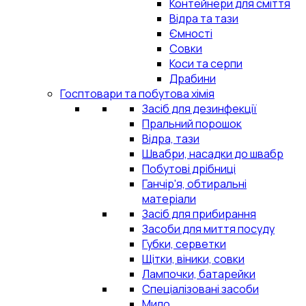
Контейнери для сміття
Відра та тази
Ємності
Совки
Коси та серпи
Драбини
Госптовари та побутова хімія
Засіб для дезинфекції
Пральний порошок
Відра, тази
Швабри, насадки до швабр
Побутові дрібниці
Ганчір'я, обтиральні
матеріали
Засіб для прибирання
Засоби для миття посуду
Губки, серветки
Щітки, віники, совки
Лампочки, батарейки
Спеціалізовані засоби
Мило