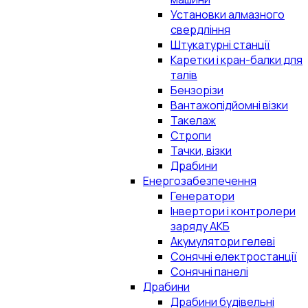
Установки алмазного
свердління
Штукатурні станції
Каретки і кран-балки для
талів
Бензорізи
Вантажопідйомні візки
Такелаж
Стропи
Тачки, візки
Драбини
Енергозабезпечення
Генератори
Інвертори і контролери
заряду АКБ
Акумулятори гелеві
Сонячні електростанції
Сонячні панелі
Драбини
Драбини будівельні