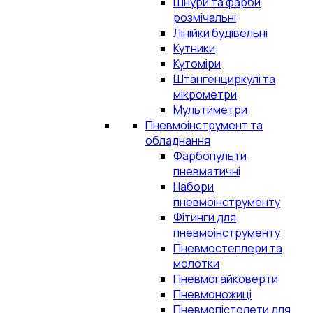
Шнури та фарби
розмічальні
Лінійки будівельні
Кутники
Кутоміри
Штангенциркулі та
мікрометри
Мультиметри
Пневмоінструмент та
обладнання
Фарбопульти
пневматичні
Набори
пневмоінструменту
Фітинги для
пневмоінструменту
Пневмостеплери та
молотки
Пневмогайковерти
Пневмоножиці
Пневмопістолети для