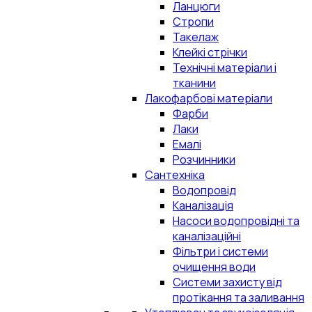
Ланцюги
Стропи
Такелаж
Клейкі стрічки
Технічні матеріали і
тканини
Лакофарбові матеріали
Фарби
Лаки
Емалі
Розчинники
Сантехніка
Водопровід
Каналізація
Насоси водопровідні та
каналізаційні
Фільтри і системи
очищення води
Системи захисту від
протікання та заливання