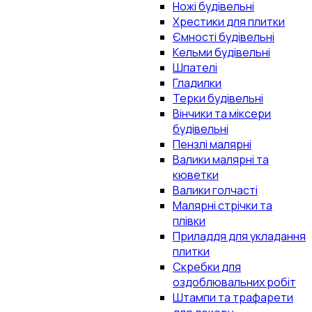
Ножі будівельні
Хрестики для плитки
Ємності будівельні
Кельми будівельні
Шпателі
Гладилки
Терки будівельні
Вінчики та міксери
будівельні
Пензлі малярні
Валики малярні та
кюветки
Валики голчасті
Малярні стрічки та
плівки
Приладдя для укладання
плитки
Скребки для
оздоблювальних робіт
Штампи та трафарети