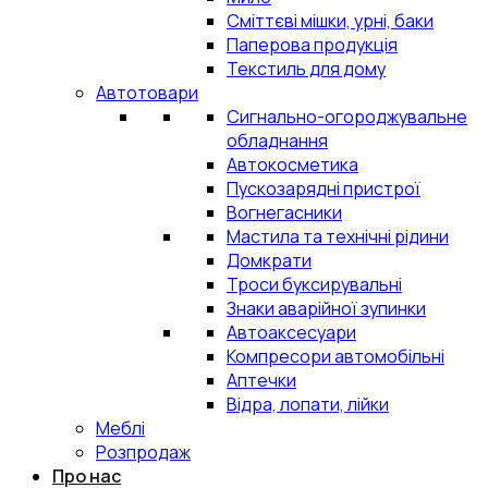
Сміттєві мішки, урні, баки
Паперова продукція
Текстиль для дому
Автотовари
Сигнально-огороджувальне
обладнання
Автокосметика
Пускозарядні пристрої
Вогнегасники
Мастила та технічні рідини
Домкрати
Троси буксирувальні
Знаки аварійної зупинки
Автоаксесуари
Компресори автомобільні
Аптечки
Відра, лопати, лійки
Меблі
Розпродаж
Про нас