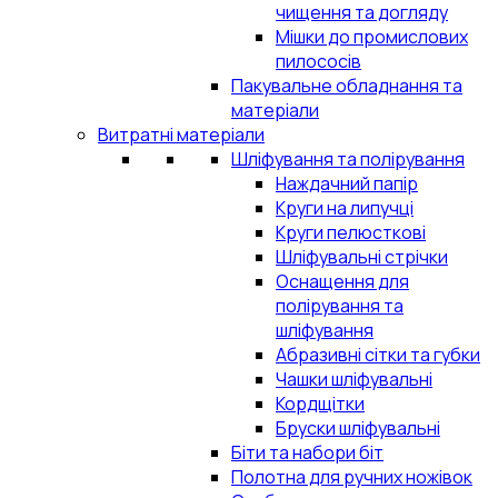
чищення та догляду
Мішки до промислових
пилососів
Пакувальне обладнання та
матеріали
Витратні матеріали
Шліфування та полірування
Наждачний папір
Круги на липучці
Круги пелюсткові
Шліфувальні стрічки
Оснащення для
полірування та
шліфування
Абразивні сітки та губки
Чашки шліфувальні
Кордщітки
Бруски шліфувальні
Біти та набори біт
Полотна для ручних ножівок