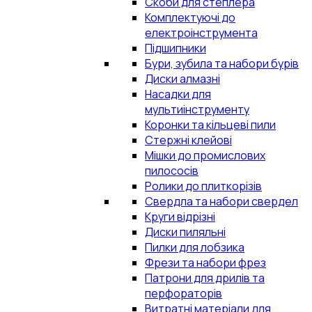
Скоби для степлера
Комплектуючі до
електроінструмента
Підшипники
Бури, зубила та набори бурів
Диски алмазні
Насадки для
мультиінструменту
Коронки та кільцеві пили
Стержні клейові
Мішки до промислових
пилососів
Ролики до плиткорізів
Свердла та набори свердел
Круги відрізні
Диски пиляльні
Пилки для лобзика
Фрези та набори фрез
Патрони для дрилів та
перфораторів
Витратні матеріали для