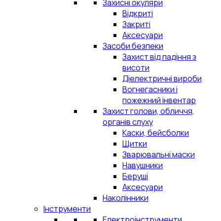
Захисні окуляри
Відкриті
Закриті
Аксесуари
Засоби безпеки
Захист від падіння з
висоти
Діелектричні вироби
Вогнегасники і
пожежний інвентар
Захист голови, обличчя,
органів слуху
Каски, бейсболки
Щитки
Зварювальні маски
Навушники
Беруші
Аксесуари
Наколінники
Інструменти
Електроінструменти