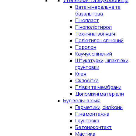
Утеплювач та звукоізоляція
Вата мінеральна та
базальтова
Пінопласт
Пінополістирол
Технічна ізоляція
Поліетилен спінений
Поролон
Каучук спінений
Штукатурки, шпаклівки,
грунтовки
Клея
Склосітка
Плівки та мембрани
Допоміжні матеріали
Будівельна хімія
Герметики, силікони
Піна монтажна
Грунтовка
Бетоноконтакт
Мастика