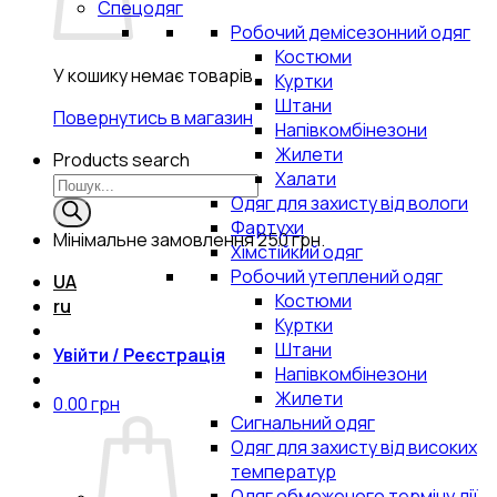
Спецодяг
Робочий демісезонний одяг
Костюми
У кошику немає товарів.
Куртки
Штани
Повернутись в магазин
Напівкомбінезони
Жилети
Products search
Халати
Одяг для захисту від вологи
Фартухи
Мінімальне замовлення
250 грн.
Хімстійкий одяг
Робочий утеплений одяг
UA
Костюми
ru
Куртки
Штани
Увійти / Реєстрація
Напівкомбінезони
Жилети
0.00
грн
Сигнальний одяг
Одяг для захисту від високих
температур
Одяг обмеженого терміну дії