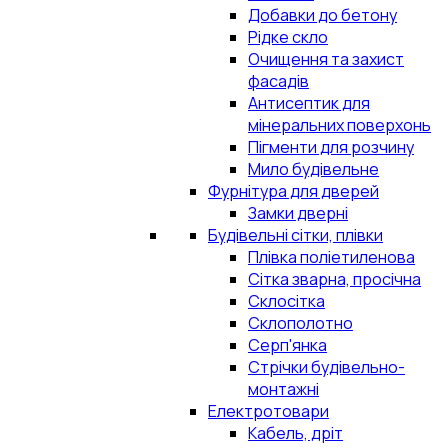
Добавки до бетону
Рідке скло
Очищення та захист
фасадів
Антисептик для
мінеральних поверхонь
Пігменти для розчину
Мило будівельне
Фурнітура для дверей
Замки дверні
Будівельні сітки, плівки
Плівка поліетиленова
Сітка зварна, просічна
Склосітка
Склополотно
Серп'янка
Стрічки будівельно-
монтажні
Електротовари
Кабель, дріт