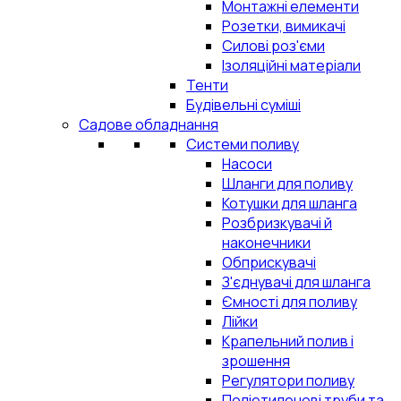
Монтажні елементи
Розетки, вимикачі
Силові роз'єми
Ізоляційні матеріали
Тенти
Будівельні суміші
Садове обладнання
Системи поливу
Насоси
Шланги для поливу
Котушки для шланга
Розбризкувачі й
наконечники
Обприскувачі
З'єднувачі для шланга
Ємності для поливу
Лійки
Крапельний полив і
зрошення
Регулятори поливу
Поліетиленові труби та