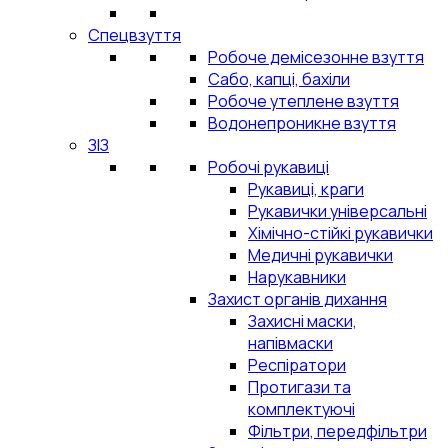
Спецвзуття
Робоче демісезонне взуття
Сабо, капці, бахіли
Робоче утеплене взуття
Водонепроникне взуття
ЗІЗ
Робочі рукавиці
Рукавиці, краги
Рукавички універсальні
Хімічно-стійкі рукавички
Медичні рукавички
Нарукавники
Захист органів дихання
Захисні маски,
напівмаски
Респіратори
Протигази та
комплектуючі
Фільтри, передфільтри