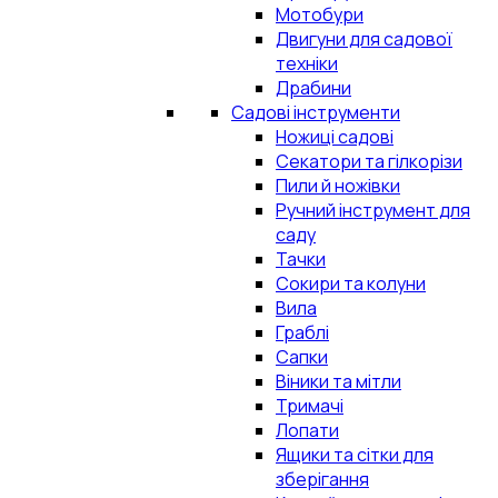
Мотобури
Двигуни для садової
техніки
Драбини
Садові інструменти
Ножиці садові
Секатори та гілкорізи
Пили й ножівки
Ручний інструмент для
саду
Тачки
Сокири та колуни
Вила
Граблі
Сапки
Віники та мітли
Тримачі
Лопати
Ящики та сітки для
зберігання