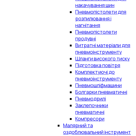
накачування шин
Пневмопістолети для
розпилювання і
нагнітання
Пневмопістолети
продувні
Витратні матеріали для
пневмоінструменту
Шланги високого тиску
Підготовка повітря
Комплектуючі до
пневмоінструменту
Пневмошліфмашини
Болгарки пневматичні
Пневмодрилі
Заклепочники
пневматичні
Компресори
Малярний та
оздоблювальний інструмент