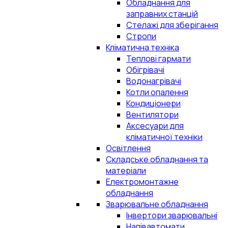
Обладнання для
заправних станцій
Стелажі для зберігання
Стропи
Кліматична техніка
Теплові гармати
Обігрівачі
Водонагрівачі
Котли опалення
Кондиціонери
Вентилятори
Аксесуари для
кліматичної техніки
Освітлення
Складське обладнання та
матеріали
Електромонтажне
обладнання
Зварювальне обладнання
Інвертори зварювальні
Напівавтомати