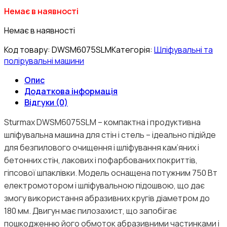
Немає в наявності
Немає в наявності
Код товару:
DWSM6075SLM
Категорія:
Шліфувальні та
полірувальні машини
Опис
Додаткова інформація
Відгуки (0)
Sturmax DWSM6075SLM – компактна і продуктивна
шліфувальна машина для стін і стель – ідеально підійде
для безпилового очищення і шліфування кам’яних і
бетонних стін, лакових і пофарбованих покриттів,
гіпсової шпаклівки. Модель оснащена потужним 750 Вт
електромотором і шліфувальною підошвою, що дає
змогу використання абразивних кругів діаметром до
180 мм. Двигун має пилозахист, що запобігає
пошкодженню його обмоток абразивними частинками і