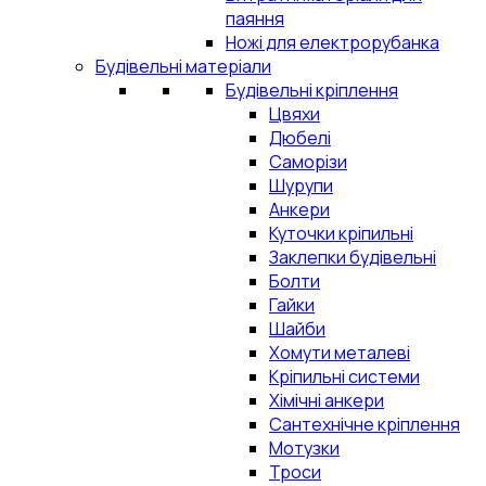
паяння
Ножі для електрорубанка
Будівельні матеріали
Будівельні кріплення
Цвяхи
Дюбелі
Саморізи
Шурупи
Анкери
Куточки кріпильні
Заклепки будівельні
Болти
Гайки
Шайби
Хомути металеві
Кріпильні системи
Хімічні анкери
Сантехнічне кріплення
Мотузки
Троси