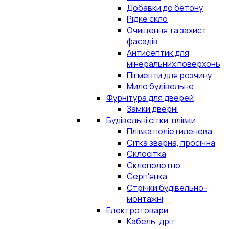
Добавки до бетону
Рідке скло
Очищення та захист
фасадів
Антисептик для
мінеральних поверхонь
Пігменти для розчину
Мило будівельне
Фурнітура для дверей
Замки дверні
Будівельні сітки, плівки
Плівка поліетиленова
Сітка зварна, просічна
Склосітка
Склополотно
Серп'янка
Стрічки будівельно-
монтажні
Електротовари
Кабель, дріт