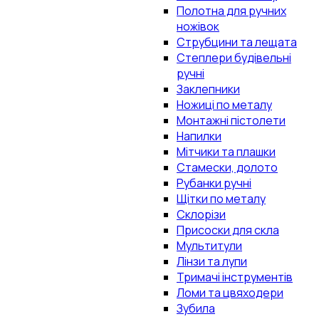
Полотна для ручних
ножівок
Струбцини та лещата
Степлери будівельні
ручні
Заклепники
Ножиці по металу
Монтажні пістолети
Напилки
Мітчики та плашки
Стамески, долото
Рубанки ручні
Щітки по металу
Склорізи
Присоски для скла
Мультитули
Лінзи та лупи
Тримачі інструментів
Ломи та цвяходери
Зубила