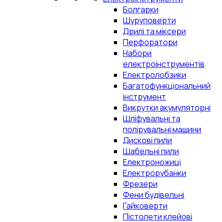
Болгарки
Шуруповерти
Дрилі та міксери
Перфоратори
Набори
електроінструментів
Електролобзики
Багатофункціональний
інструмент
Викрутки акумуляторні
Шліфувальні та
полірувальні машини
Дискові пили
Шабельні пили
Електроножиці
Електрорубанки
Фрезери
Фени будівельні
Гайковерти
Пістолети клейові