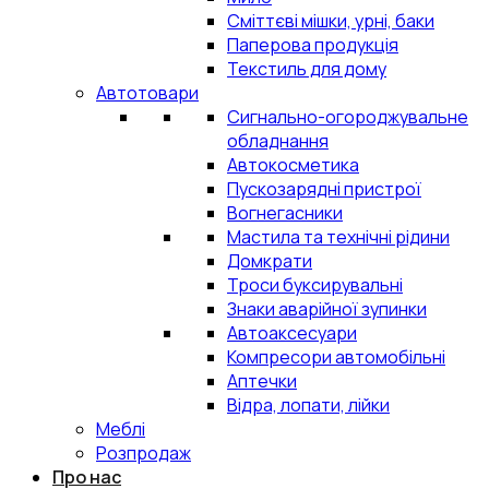
Сміттєві мішки, урні, баки
Паперова продукція
Текстиль для дому
Автотовари
Сигнально-огороджувальне
обладнання
Автокосметика
Пускозарядні пристрої
Вогнегасники
Мастила та технічні рідини
Домкрати
Троси буксирувальні
Знаки аварійної зупинки
Автоаксесуари
Компресори автомобільні
Аптечки
Відра, лопати, лійки
Меблі
Розпродаж
Про нас