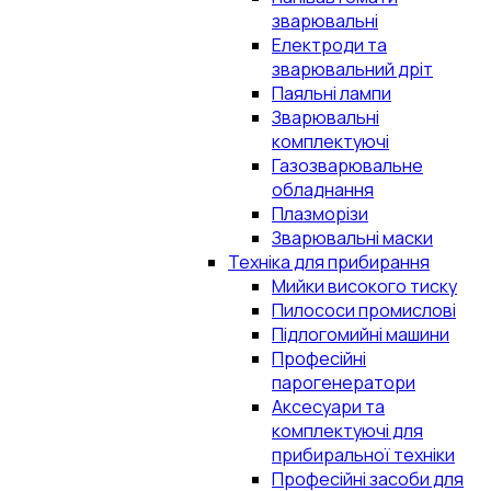
зварювальні
Електроди та
зварювальний дріт
Паяльні лампи
Зварювальні
комплектуючі
Газозварювальне
обладнання
Плазморізи
Зварювальні маски
Техніка для прибирання
Мийки високого тиску
Пилососи промислові
Підлогомийні машини
Професійні
парогенератори
Аксесуари та
комплектуючі для
прибиральної техніки
Професійні засоби для