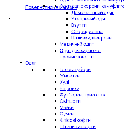
Одяг для охорони, камуфляж
Повернутись в магазин
Демісезонний одяг
Утеплений одяг
Взуття
Спорядження
Нашивки, шеврони
Медичний одяг
Одяг для харчової
промисловості
Одяг
Головні убори
Жилетки
Худі
Вітровки
Футболки, трикотаж
Світшоти
Майки
Сумки
Флісові кофти
Штани та шорти