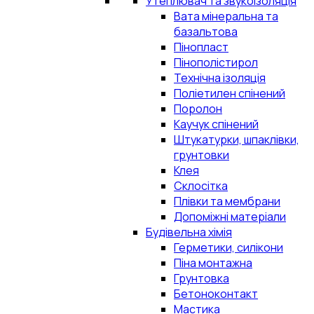
Утеплювач та звукоізоляція
Вата мінеральна та
базальтова
Пінопласт
Пінополістирол
Технічна ізоляція
Поліетилен спінений
Поролон
Каучук спінений
Штукатурки, шпаклівки,
грунтовки
Клея
Склосітка
Плівки та мембрани
Допоміжні матеріали
Будівельна хімія
Герметики, силікони
Піна монтажна
Грунтовка
Бетоноконтакт
Мастика