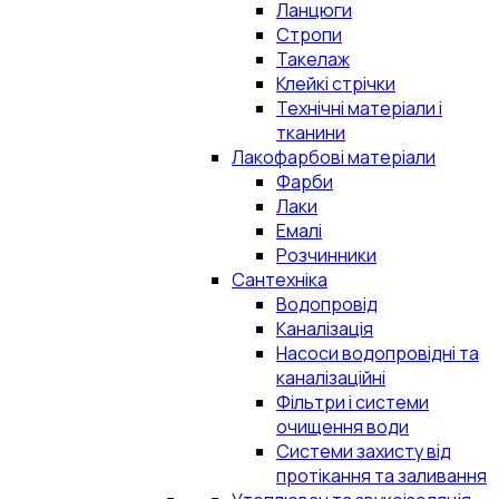
Ланцюги
Стропи
Такелаж
Клейкі стрічки
Технічні матеріали і
тканини
Лакофарбові матеріали
Фарби
Лаки
Емалі
Розчинники
Сантехніка
Водопровід
Каналізація
Насоси водопровідні та
каналізаційні
Фільтри і системи
очищення води
Системи захисту від
протікання та заливання