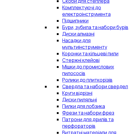
Скоби для степлера
Комплектуючі до
електроінструмента
Підшипники
Бури, зубила та набори бурів
Диски алмазні
Насадки для
мультиінструменту
Коронки та кільцеві пили
Стержні клейові
Мішки до промислових
пилососів
Ролики до плиткорізів
Свердла та набори свердел
Круги відрізні
Диски пиляльні
Пилки для лобзика
Фрези та набори фрез
Патрони для дрилів та
перфораторів
Витратні матеріали для