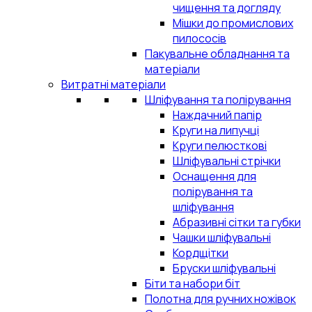
чищення та догляду
Мішки до промислових
пилососів
Пакувальне обладнання та
матеріали
Витратні матеріали
Шліфування та полірування
Наждачний папір
Круги на липучці
Круги пелюсткові
Шліфувальні стрічки
Оснащення для
полірування та
шліфування
Абразивні сітки та губки
Чашки шліфувальні
Кордщітки
Бруски шліфувальні
Біти та набори біт
Полотна для ручних ножівок