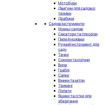
Мотобури
Двигуни для садової
техніки
Драбини
Садові інструменти
Ножиці садові
Секатори та гілкорізи
Пили й ножівки
Ручний інструмент для
саду
Тачки
Сокири та колуни
Вила
Граблі
Сапки
Віники та мітли
Тримачі
Лопати
Ящики та сітки для
зберігання