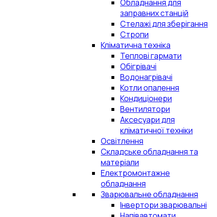
Обладнання для
заправних станцій
Стелажі для зберігання
Стропи
Кліматична техніка
Теплові гармати
Обігрівачі
Водонагрівачі
Котли опалення
Кондиціонери
Вентилятори
Аксесуари для
кліматичної техніки
Освітлення
Складське обладнання та
матеріали
Електромонтажне
обладнання
Зварювальне обладнання
Інвертори зварювальні
Напівавтомати