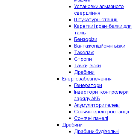
Установки алмазного
свердління
Штукатурні станції
Каретки і кран-балки для
талів
Бензорізи
Вантажопідйомні візки
Такелаж
Стропи
Тачки, візки
Драбини
Енергозабезпечення
Генератори
Інвертори і контролери
заряду АКБ
Акумулятори гелеві
Сонячні електростанції
Сонячні панелі
Драбини
Драбини будівельні