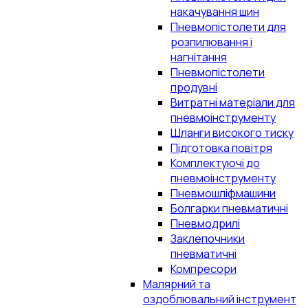
накачування шин
Пневмопістолети для
розпилювання і
нагнітання
Пневмопістолети
продувні
Витратні матеріали для
пневмоінструменту
Шланги високого тиску
Підготовка повітря
Комплектуючі до
пневмоінструменту
Пневмошліфмашини
Болгарки пневматичні
Пневмодрилі
Заклепочники
пневматичні
Компресори
Малярний та
оздоблювальний інструмент