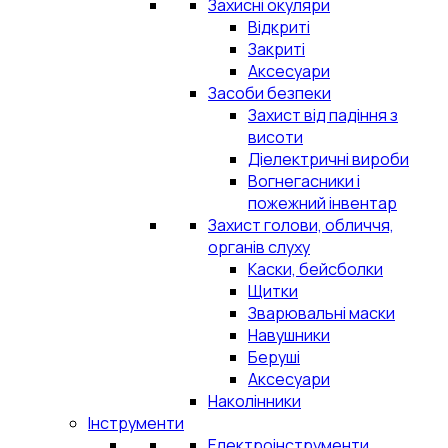
Захисні окуляри
Відкриті
Закриті
Аксесуари
Засоби безпеки
Захист від падіння з
висоти
Діелектричні вироби
Вогнегасники і
пожежний інвентар
Захист голови, обличчя,
органів слуху
Каски, бейсболки
Щитки
Зварювальні маски
Навушники
Беруші
Аксесуари
Наколінники
Інструменти
Електроінструменти