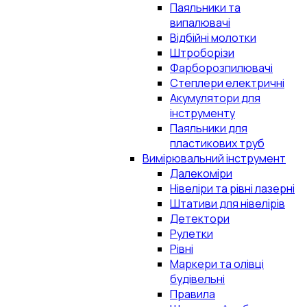
Паяльники та
випалювачі
Відбійні молотки
Штроборізи
Фарборозпилювачі
Степлери електричні
Акумулятори для
інструменту
Паяльники для
пластикових труб
Вимірювальний інструмент
Далекоміри
Нівеліри та рівні лазерні
Штативи для нівелірів
Детектори
Рулетки
Рівні
Маркери та олівці
будівельні
Правила