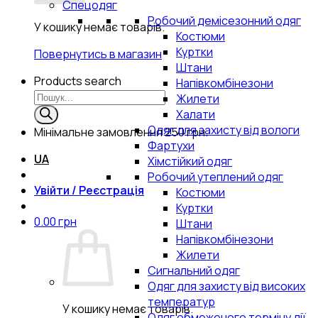
Спецодяг
Робочий демісезонний одяг
У кошику немає товарів.
Костюми
Куртки
Повернутись в магазин
Штани
Products search
Напівкомбінезони
Жилети
Халати
Одяг для захисту від вологи
Мінімальне замовлення
250 грн.
Фартухи
UA
Хімстійкий одяг
Робочий утеплений одяг
Увійти / Реєстрація
Костюми
Куртки
0.00
грн
Штани
Напівкомбінезони
Жилети
Сигнальний одяг
Одяг для захисту від високих
температур
У кошику немає товарів.
Одяг обмеженого терміну дії