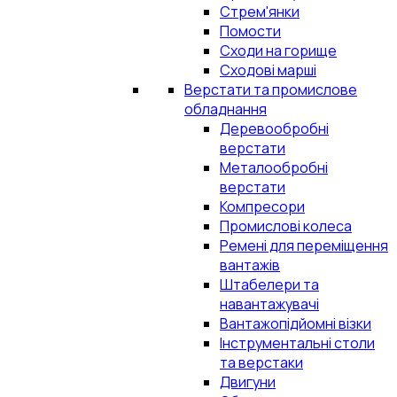
Стрем'янки
Помости
Сходи на горище
Сходові марші
Верстати та промислове
обладнання
Деревообробні
верстати
Металообробні
верстати
Компресори
Промислові колеса
Ремені для переміщення
вантажів
Штабелери та
навантажувачі
Вантажопідйомні візки
Інструментальні столи
та верстаки
Двигуни