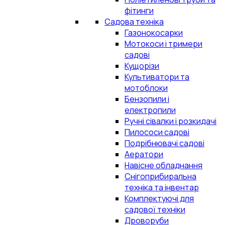
фітинги
Садова техніка
Газонокосарки
Мотокоси і тримери
садові
Кущорізи
Культиватори та
мотоблоки
Бензопили і
електропили
Ручні сівалки і розкидачі
Пилососи садові
Подрібнювачі садові
Аератори
Навісне обладнання
Снігоприбиральна
техніка та інвентар
Комплектуючі для
садової техніки
Дроворуби