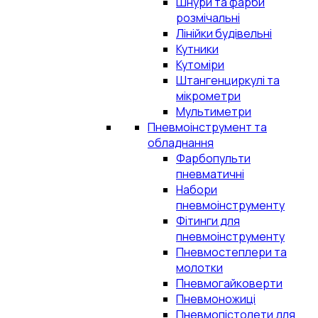
Шнури та фарби
розмічальні
Лінійки будівельні
Кутники
Кутоміри
Штангенциркулі та
мікрометри
Мультиметри
Пневмоінструмент та
обладнання
Фарбопульти
пневматичні
Набори
пневмоінструменту
Фітинги для
пневмоінструменту
Пневмостеплери та
молотки
Пневмогайковерти
Пневмоножиці
Пневмопістолети для