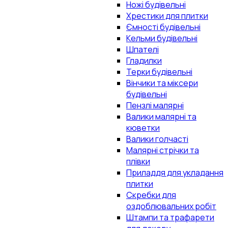
Ножі будівельні
Хрестики для плитки
Ємності будівельні
Кельми будівельні
Шпателі
Гладилки
Терки будівельні
Вінчики та міксери
будівельні
Пензлі малярні
Валики малярні та
кюветки
Валики голчасті
Малярні стрічки та
плівки
Приладдя для укладання
плитки
Скребки для
оздоблювальних робіт
Штампи та трафарети