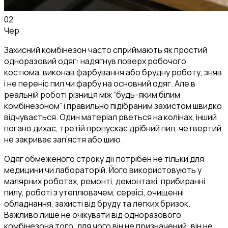
02
Чер
Захисний комбінезон часто сприймають як простий
одноразовий одяг: надягнув поверх робочого
костюма, виконав фарбування або брудну роботу, зняв
і не переніс пил чи фарбу на основний одяг. Але в
реальній роботі різниця між “будь-яким білим
комбінезоном” і правильно підібраним захистом швидко
відчувається. Один матеріал рветься на колінах, інший
погано дихає, третій пропускає дрібний пил, четвертий
не закриває зап’ястя або шию.
Одяг обмеженого строку дії потрібен не тільки для
медицини чи лабораторій. Його використовують у
малярних роботах, ремонті, демонтажі, прибиранні
пилу, роботі з утеплювачем, сервісі, очищенні
обладнання, захисті від бруду та легких бризок.
Важливо лише не очікувати від одноразового
комбінезона того, для чого він не призначений: він не