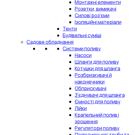
Монтажні елементи
Розетки, вимикачі
Силові роз'єми
Ізоляційні матеріали
Тенти
Будівельні суміші
Садове обладнання
Системи поливу
Насоси
Шланги для поливу
Котушки для шланга
Розбризкувачі й
наконечники
Обприскувачі
З'єднувачі для шланга
Ємності для поливу
Лійки
Крапельний полив і
зрошення
Регулятори поливу
Поліетиленові труби та