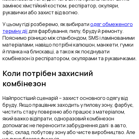
замінює хімстійкий костюм, респіратор, окуляри,
рукавички або захист від вогню.
У цьому гіді розберемо, як вибирати
одяг обмеженого
терміну дії
для фарбування, пилу, бруду й ремонту.
Пояснимо різницю між спанбондом, SMS і ламінованими
матеріалами, навіщо потрібні капюшон, манжети, гумки
й планка на блискавці, а також як поєднувати
комбінезон із респіратором, окулярами та рукавичками.
Коли потрібен захисний
комбінезон
Найпростіший сценарій – захист основного одягу від
бруду. Якщо працівник заходить у пилову зону, фарбує,
чистить стару поверхню або працює з матеріалом,
який важко відіпрати, одноразовий комбінезон
допомагає не переносити забруднення далі: в авто,
офіс, склад, побутову зону або чисте виробництво. Але
це лише базова функція.