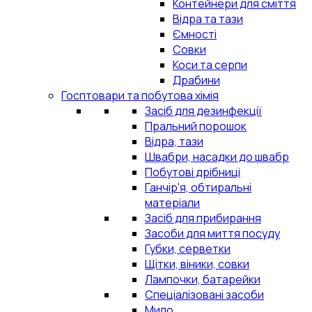
Контейнери для сміття
Відра та тази
Ємності
Совки
Коси та серпи
Драбини
Госптовари та побутова хімія
Засіб для дезинфекції
Пральний порошок
Відра, тази
Швабри, насадки до швабр
Побутові дрібниці
Ганчір'я, обтиральні
матеріали
Засіб для прибирання
Засоби для миття посуду
Губки, серветки
Щітки, віники, совки
Лампочки, батарейки
Спеціалізовані засоби
Мило