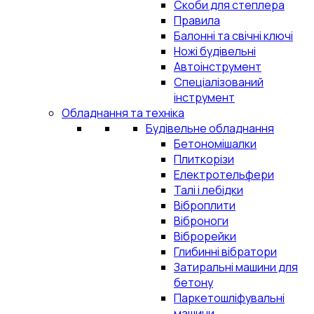
Скоби для степлера
Правила
Балонні та свічні ключі
Ножі будівельні
Автоінструмент
Спеціалізований
інструмент
Обладнання та техніка
Будівельне обладнання
Бетономішалки
Плиткорізи
Електротельфери
Талі і лебідки
Віброплити
Віброноги
Віброрейки
Глибинні вібратори
Затиральні машини для
бетону
Паркетошліфувальні
машини