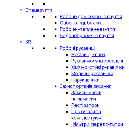
Спецвзуття
Робоче демісезонне взуття
Сабо, капці, бахіли
Робоче утеплене взуття
Водонепроникне взуття
ЗІЗ
Робочі рукавиці
Рукавиці, краги
Рукавички універсальні
Хімічно-стійкі рукавички
Медичні рукавички
Нарукавники
Захист органів дихання
Захисні маски,
напівмаски
Респіратори
Протигази та
комплектуючі
Фільтри, передфільтри