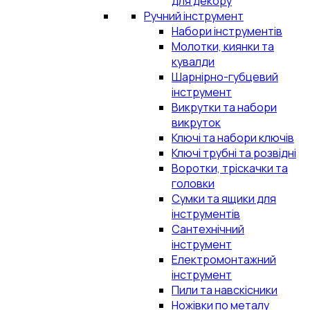
для декору
Ручний інструмент
Набори інструментів
Молотки, киянки та
кувалди
Шарнірно-губцевий
інструмент
Викрутки та набори
викруток
Ключі та набори ключів
Ключі трубні та розвідні
Воротки, тріскачки та
головки
Сумки та ящики для
інструментів
Сантехнічний
інструмент
Електромонтажний
інструмент
Пили та навскісники
Ножівки по металу